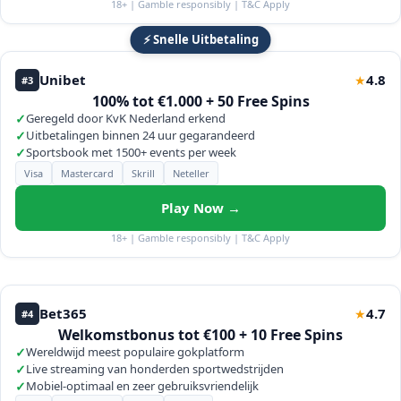
18+ | Gamble responsibly | T&C Apply
⚡ Snelle Uitbetaling
Unibet
4.8
★
#3
100% tot €1.000 + 50 Free Spins
✓
Geregeld door KvK Nederland erkend
✓
Uitbetalingen binnen 24 uur gegarandeerd
✓
Sportsbook met 1500+ events per week
Visa
Mastercard
Skrill
Neteller
Play Now →
18+ | Gamble responsibly | T&C Apply
Bet365
4.7
★
#4
Welkomstbonus tot €100 + 10 Free Spins
✓
Wereldwijd meest populaire gokplatform
✓
Live streaming van honderden sportwedstrijden
✓
Mobiel-optimaal en zeer gebruiksvriendelijk