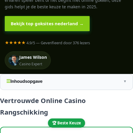
ervaren speler bent of net begint met online gokken, deze
gids helpt je de beste keuze te maken in 2025.
Bekijk top goksites nederland →
★★★★★
4.9/5 — Geverifieerd door 376 lezers
James Wilson
Casino Expert
☰
Inhoudsopgave
▼
Vertrouwde Online Casino
Rangschikking
🏆 Beste Keuze