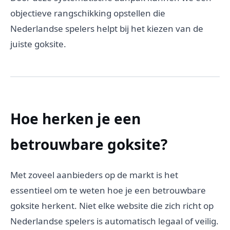
objectieve rangschikking opstellen die
Nederlandse spelers helpt bij het kiezen van de
juiste goksite.
Hoe herken je een
betrouwbare goksite?
Met zoveel aanbieders op de markt is het
essentieel om te weten hoe je een betrouwbare
goksite herkent. Niet elke website die zich richt op
Nederlandse spelers is automatisch legaal of veilig.