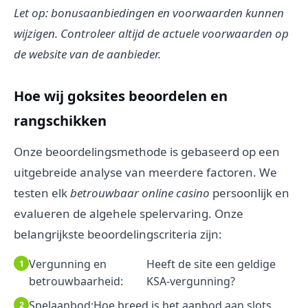
Let op: bonusaanbiedingen en voorwaarden kunnen
wijzigen. Controleer altijd de actuele voorwaarden op
de website van de aanbieder.
Hoe wij goksites beoordelen en
rangschikken
Onze beoordelingsmethode is gebaseerd op een
uitgebreide analyse van meerdere factoren. We
testen elk
betrouwbaar online casino
persoonlijk en
evalueren de algehele spelervaring. Onze
belangrijkste beoordelingscriteria zijn:
Vergunning en
Heeft de site een geldige
betrouwbaarheid:
KSA-vergunning?
Spelaanbod:
Hoe breed is het aanbod aan slots,