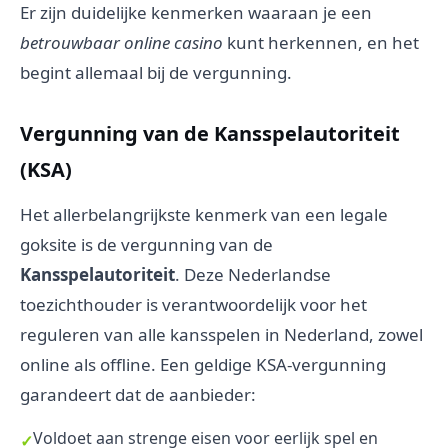
Er zijn duidelijke kenmerken waaraan je een
betrouwbaar online casino
kunt herkennen, en het
begint allemaal bij de vergunning.
Vergunning van de Kansspelautoriteit
(KSA)
Het allerbelangrijkste kenmerk van een legale
goksite is de vergunning van de
Kansspelautoriteit
. Deze Nederlandse
toezichthouder is verantwoordelijk voor het
reguleren van alle kansspelen in Nederland, zowel
online als offline. Een geldige KSA-vergunning
garandeert dat de aanbieder:
Voldoet aan strenge eisen voor eerlijk spel en