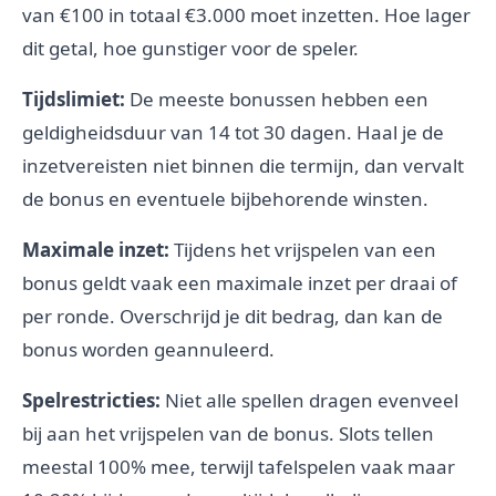
van €100 in totaal €3.000 moet inzetten. Hoe lager
dit getal, hoe gunstiger voor de speler.
Tijdslimiet:
De meeste bonussen hebben een
geldigheidsduur van 14 tot 30 dagen. Haal je de
inzetvereisten niet binnen die termijn, dan vervalt
de bonus en eventuele bijbehorende winsten.
Maximale inzet:
Tijdens het vrijspelen van een
bonus geldt vaak een maximale inzet per draai of
per ronde. Overschrijd je dit bedrag, dan kan de
bonus worden geannuleerd.
Spelrestricties:
Niet alle spellen dragen evenveel
bij aan het vrijspelen van de bonus. Slots tellen
meestal 100% mee, terwijl tafelspelen vaak maar