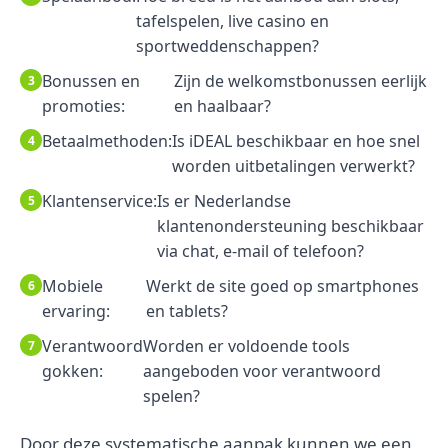
tafelspelen, live casino en
sportweddenschappen?
Bonussen en
Zijn de welkomstbonussen eerlijk
promoties:
en haalbaar?
Betaalmethoden:
Is iDEAL beschikbaar en hoe snel
worden uitbetalingen verwerkt?
Klantenservice:
Is er Nederlandse
klantenondersteuning beschikbaar
via chat, e-mail of telefoon?
Mobiele
Werkt de site goed op smartphones
ervaring:
en tablets?
Verantwoord
Worden er voldoende tools
gokken:
aangeboden voor verantwoord
spelen?
Door deze systematische aanpak kunnen we een