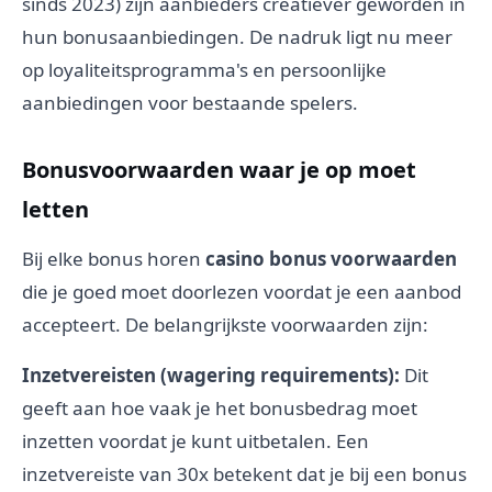
sinds 2023) zijn aanbieders creatiever geworden in
hun bonusaanbiedingen. De nadruk ligt nu meer
op loyaliteitsprogramma's en persoonlijke
aanbiedingen voor bestaande spelers.
Bonusvoorwaarden waar je op moet
letten
Bij elke bonus horen
casino bonus voorwaarden
die je goed moet doorlezen voordat je een aanbod
accepteert. De belangrijkste voorwaarden zijn:
Inzetvereisten (wagering requirements):
Dit
geeft aan hoe vaak je het bonusbedrag moet
inzetten voordat je kunt uitbetalen. Een
inzetvereiste van 30x betekent dat je bij een bonus