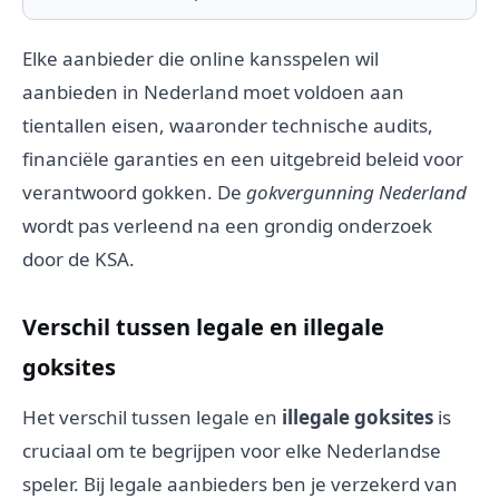
Elke aanbieder die online kansspelen wil
aanbieden in Nederland moet voldoen aan
tientallen eisen, waaronder technische audits,
financiële garanties en een uitgebreid beleid voor
verantwoord gokken. De
gokvergunning Nederland
wordt pas verleend na een grondig onderzoek
door de KSA.
Verschil tussen legale en illegale
goksites
Het verschil tussen legale en
illegale goksites
is
cruciaal om te begrijpen voor elke Nederlandse
speler. Bij legale aanbieders ben je verzekerd van