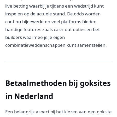
live betting waarbij je tijdens een wedstrijd kunt
inspelen op de actuele stand. De odds worden
continu bijgewerkt en veel platforms bieden
handige features zoals cash-out opties en bet
builders waarmee je je eigen
combinatieweddenschappen kunt samenstellen.
Betaalmethoden bij goksites
in Nederland
Een belangrijk aspect bij het kiezen van een goksite