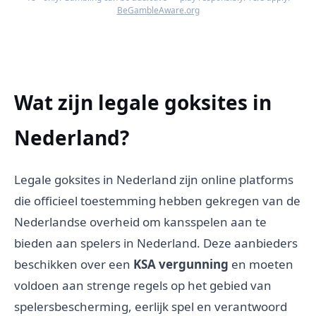
BeGambleAware.org
Wat zijn legale goksites in
Nederland?
Legale goksites in Nederland zijn online platforms
die officieel toestemming hebben gekregen van de
Nederlandse overheid om kansspelen aan te
bieden aan spelers in Nederland. Deze aanbieders
beschikken over een
KSA vergunning
en moeten
voldoen aan strenge regels op het gebied van
spelersbescherming, eerlijk spel en verantwoord