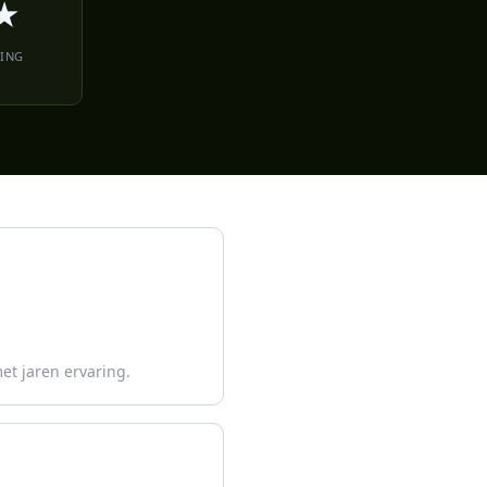
 ★
ING
et jaren ervaring.