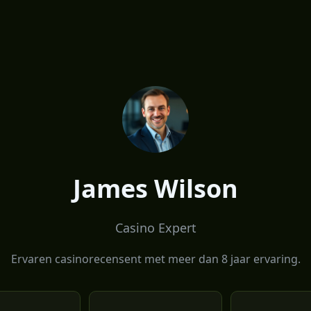
James Wilson
Casino Expert
Ervaren casinorecensent met meer dan 8 jaar ervaring.