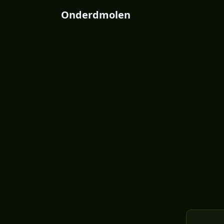
Onderdmolen